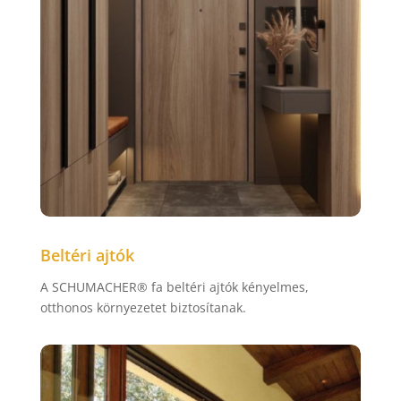
Beltéri ajtók
A SCHUMACHER® fa beltéri ajtók kényelmes,
otthonos környezetet biztosítanak.