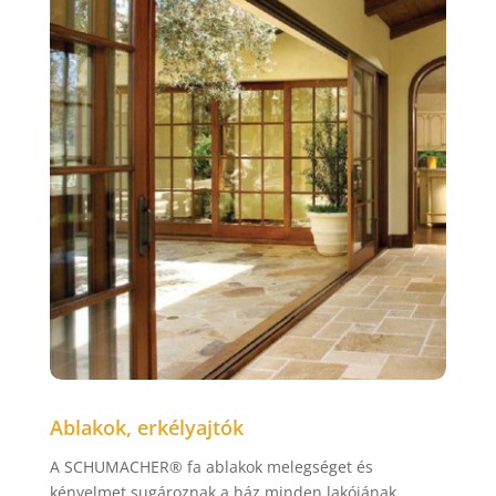
Ablakok, erkélyajtók
A SCHUMACHER® fa ablakok melegséget és
kényelmet sugároznak a ház minden lakójának.