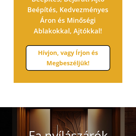
Beépítés, Kedvezményes
Áron és Minőségi
Ablakokkal, Ajtókkal!
Hívjon, vagy Írjon és
Megbeszéljük!
Fa nyílászárók