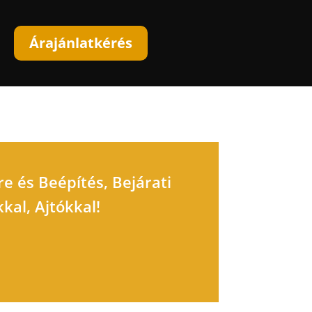
Árajánlatkérés
 és Beépítés, Bejárati
al, Ajtókkal!