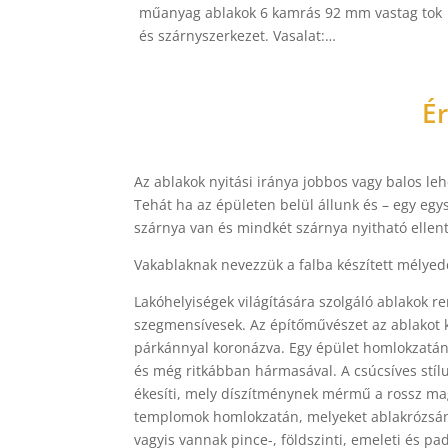
műanyag ablakok 6 kamrás 92 mm vastag tok
és szárnyszerkezet. Vasalat:…
É
Az ablakok nyitási iránya jobbos vagy balos leh
Tehát ha az épületen belül állunk és – egy egy
szárnya van és mindkét szárnya nyitható ellent
Vakablaknak nevezzük a falba készített mélyedé
Lakóhelyiségek világítására szolgáló ablakok re
szegmensívesek. Az építőművészet az ablakot ke
párkánnyal koronázva. Egy épület homlokzatán 
és még ritkábban hármasával. A csúcsíves stílu
ékesíti, mely díszítménynek mérmű a rossz mag
templomok homlokzatán, melyeket ablakrózsána
vagyis vannak pince-, földszinti, emeleti és pa