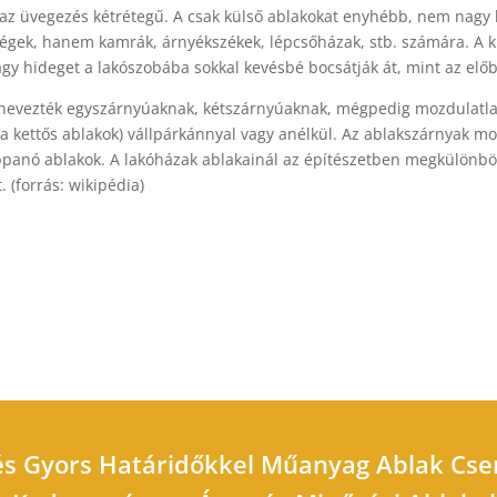
a az üvegezés kétrétegű. A csak külső ablakokat enyhébb, nem nagy h
ségek, hanem kamrák, árnyékszékek, lépcsőházak, stb. számára. A kü
agy hideget a lakószobába sokkal kevésbé bocsátják át, mint az előb
elnevezték egyszárnyúaknak, kétszárnyúaknak, mégpedig mozdulatlan
kettős ablakok) vállpárkánnyal vagy anélkül. Az ablakszárnyak moz
 csappanó ablakok. A lakóházak ablakainál az építészetben megkülön
 (forrás: wikipédia)
és Gyors Határidőkkel Műanyag Ablak Csere