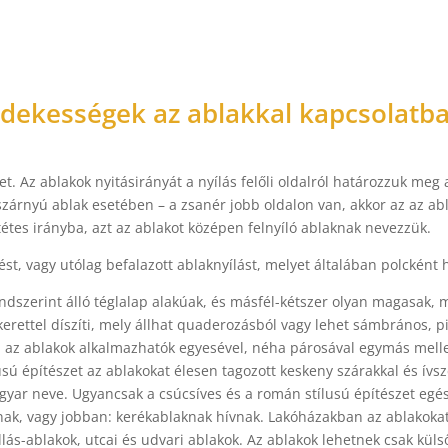
rdekességek az ablakkal kapcsolatba
et. Az ablakok nyitásirányát a nyílás felőli oldalról határozzuk meg
szárnyú ablak esetében – a zsanér jobb oldalon van, akkor az az ab
étes irányba, azt az ablakot középen felnyíló ablaknak nevezzük.
st, vagy utólag befalazott ablaknyílást, melyet általában polcként
ndszerint álló téglalap alakúak, és másfél-kétszer olyan magasak, m
rettel díszíti, mely állhat quaderozásból vagy lehet sámbrános, pi
az ablakok alkalmazhatók egyesével, néha párosával egymás mellett 
sú építészet az ablakokat élesen tagozott keskeny szárakkal és ívsz
yar neve. Ugyancsak a csúcsíves és a román stílusú építészet egés
k, vagy jobban: kerékablaknak hívnak. Lakóházakban az ablakokat 
dlás-ablakok, utcai és udvari ablakok. Az ablakok lehetnek csak kül