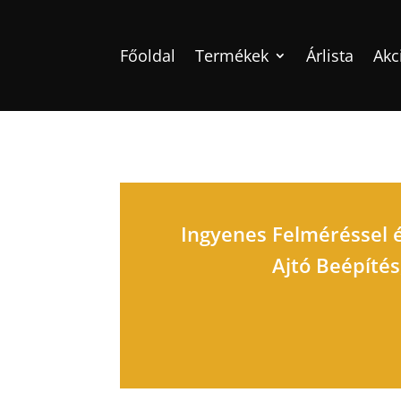
Főoldal
Termékek
Árlista
Akc
Ingyenes Felméréssel 
Ajtó Beépíté