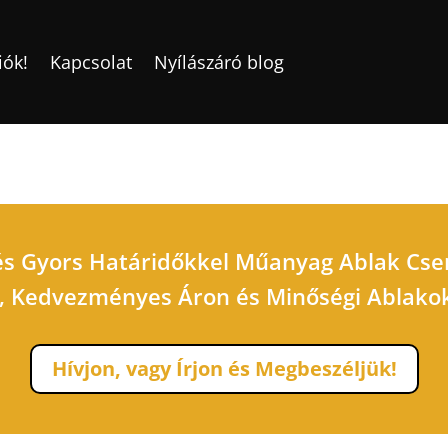
iók!
Kapcsolat
Nyílászáró blog
és Gyors Határidőkkel Műanyag Ablak Csere
s, Kedvezményes Áron és Minőségi Ablakokk
Hívjon, vagy Írjon és Megbeszéljük!