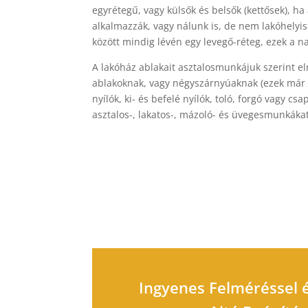
egyrétegű, vagy külsők és belsők (kettősek), h
alkalmazzák, vagy nálunk is, de nem lakóhelyi
között mindig lévén egy levegő-réteg, ezek a n
A lakóház ablakait asztalosmunkájuk szerint 
ablakoknak, vagy négyszárnyúaknak (ezek már a 
nyílók, ki- és befelé nyílók, toló, forgó vagy
asztalos-, lakatos-, mázoló- és üvegesmunkákat.
Ingyenes Felméréssel 