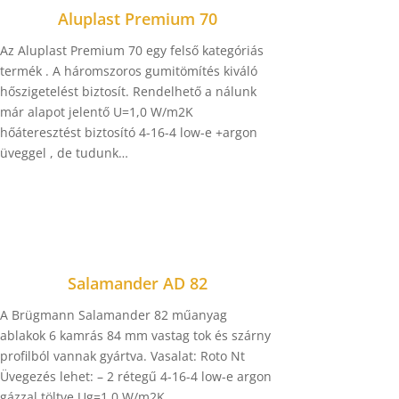
Aluplast Premium 70
Az Aluplast Premium 70 egy felső kategóriás
termék . A háromszoros gumitömítés kiváló
hőszigetelést biztosít. Rendelhető a nálunk
már alapot jelentő U=1,0 W/m2K
hőáteresztést biztosító 4-16-4 low-e +argon
üveggel , de tudunk…
Salamander AD 82
A Brügmann Salamander 82 műanyag
ablakok 6 kamrás 84 mm vastag tok és szárny
profilból vannak gyártva. Vasalat: Roto Nt
Üvegezés lehet: – 2 rétegű 4-16-4 low-e argon
gázzal töltve Ug=1,0 W/m2K…