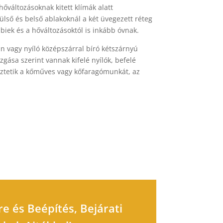
őváltozásoknak kitett klímák alatt
lső és belső ablakoknál a két üvegezett réteg
biek és a hőváltozásoktól is inkább óvnak.
 vagy nyíló középszárral bíró kétszárnyú
gása szerint vannak kifelé nyílók, befelé
böztetik a kőműves vagy kőfaragómunkát, az
 és Beépítés, Bejárati