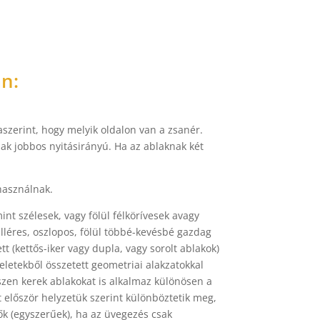
n:
 aszerint, hogy melyik oldalon van a zsanér.
lak jobbos nyitásirányú. Ha az ablaknak két
 használnak.
int szélesek, vagy fölül félkörívesek avagy
lléres, oszlopos, fölül többé-kevésbé gazdag
(kettős-iker vagy dupla, vagy sorolt ablakok)
eletekből összetett geometriai alakzatokkal
zen kerek ablakokat is alkalmaz különösen a
először helyzetük szerint különböztetik meg,
sők (egyszerűek), ha az üvegezés csak