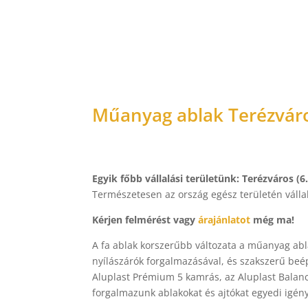
Műanyag ablak Terézváros
Egyik főbb vállalási területünk:
Terézváros (6.
Természetesen az ország egész területén vállal
Kérjen felmérést vagy
árajánlatot
még ma!
A fa ablak korszerűbb változata a műanyag abl
nyílászárók forgalmazásával, és szakszerű be
Aluplast Prémium 5 kamrás, az Aluplast Balanc
forgalmazunk ablakokat és ajtókat egyedi igény 