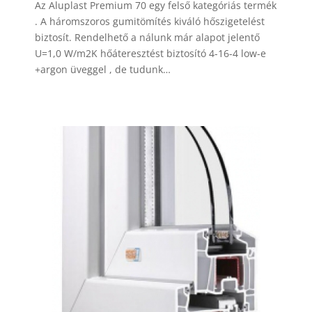
Az Aluplast Premium 70 egy felső kategóriás termék
. A háromszoros gumitömítés kiváló hőszigetelést
biztosít. Rendelhető a nálunk már alapot jelentő
U=1,0 W/m2K hőáteresztést biztosító 4-16-4 low-e
+argon üveggel , de tudunk…