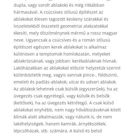
dupla, vagy sorolt ablakok) és még ritkábban
hármasával. A csúcsíves stílusú építészet az
ablakokat élesen tagozott keskeny szárakkal és
ívszeletekből összetett geometriai alakzatokkal
ékesíti, mely díszítménynek mérmű a rossz magyar
neve. Ugyancsak a csúcsíves és a román stílusú
építészet egészen kerek ablakokat is alkalmaz
különösen a templomok homlokzatán, melyeket
ablakrózsának, vagy jobban: kerékablaknak hívnak.
Lakóházakban az ablakokat először helyzetük szerint
különböztetik meg, vagyis vannak pince-, földszinti,
emeleti és padlás-ablakok, utcai és udvari ablakok.
Az ablakok lehetnek csak külsők (egyszerűek), ha az
üvegezés csak egyrétegű, vagy külsők és belsők
(kettősek), ha az üvegezés kétrétegű. A csak külső
ablakokat enyhébb, nem nagy hőváltozásoknak kitett
klímák alatt alkalmazzák, vagy nálunk is, de nem
lakóhelyiségek, hanem kamrák, árnyékszékek,
lépcsőházak, stb. számára. A külső és belső