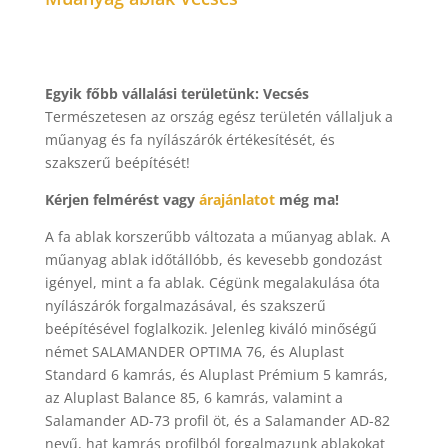
Egyik főbb vállalási területünk:
Vecsés
Természetesen az ország egész területén vállaljuk a
műanyag és fa nyílászárók értékesítését, és
szakszerű beépítését!
Kérjen felmérést vagy
árajánlatot
még ma!
A fa ablak korszerűbb változata a műanyag ablak. A
műanyag ablak időtállóbb, és kevesebb gondozást
igényel, mint a fa ablak. Cégünk megalakulása óta
nyílászárók forgalmazásával, és szakszerű
beépítésével foglalkozik. Jelenleg kiváló minőségű
német SALAMANDER OPTIMA 76, és Aluplast
Standard 6 kamrás, és Aluplast Prémium 5 kamrás,
az Aluplast Balance 85, 6 kamrás, valamint a
Salamander AD-73 profil öt, és a Salamander AD-82
nevű, hat kamrás profilból forgalmazunk ablakokat