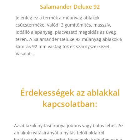
Salamander Deluxe 92
Jelenleg ez a termék a műanyag ablakok
csúcsterméke. Valódi 3 gumitömítés, masszív,
időálló alapanyag, piacvezető megoldás az üveg
terén. A Salamander Deluxe 92 műanyag ablakok 6
kamrás 92 mm vastag tok és szárnyszerkezet.
Vasalat:…
Érdekességek az ablakkal
kapcsolatban:
Az ablakok nyitási iránya jobbos vagy balos lehet. Az
ablakok nyitásirányát a nyílás felőli oldalról
határozzuk meg aszerint, hogy melyik oldalon van a