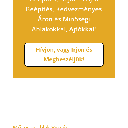
Beépítés, Kedvezményes
Áron és Minőségi
Ablakokkal, Ajtókkal!
Hívjon, vagy Írjon és
Megbeszéljük!
Műanyag ablak Vecsés