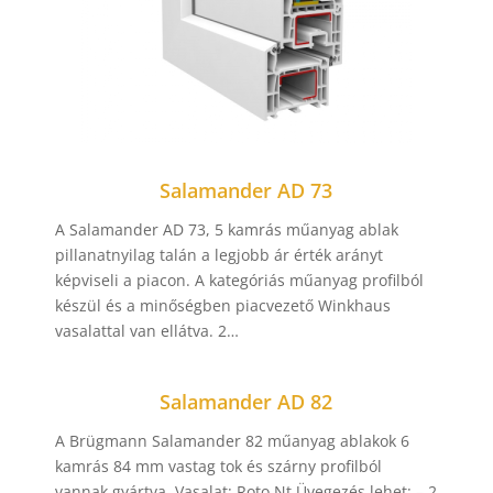
Salamander AD 73
A Salamander AD 73, 5 kamrás műanyag ablak
pillanatnyilag talán a legjobb ár érték arányt
képviseli a piacon. A kategóriás műanyag profilból
készül és a minőségben piacvezető Winkhaus
vasalattal van ellátva. 2…
Salamander AD 82
A Brügmann Salamander 82 műanyag ablakok 6
kamrás 84 mm vastag tok és szárny profilból
vannak gyártva. Vasalat: Roto Nt Üvegezés lehet: – 2