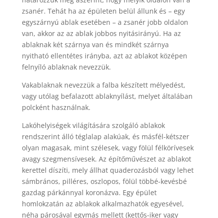
zsanér. Tehát ha az épületen belül állunk és – egy
egyszárnyú ablak esetében – a zsanér jobb oldalon
van, akkor az az ablak jobbos nyitásirányú. Ha az
ablaknak két szárnya van és mindkét szárnya
nyitható ellentétes irányba, azt az ablakot középen
felnyíló ablaknak nevezzük.
Vakablaknak nevezzük a falba készített mélyedést,
vagy utólag befalazott ablaknyílást, melyet általában
polcként használnak.
Lakóhelyiségek világítására szolgáló ablakok
rendszerint álló téglalap alakúak, és másfél-kétszer
olyan magasak, mint szélesek, vagy fölül félkörívesek
avagy szegmensívesek. Az építőművészet az ablakot
kerettel díszíti, mely állhat quaderozásból vagy lehet
sámbrános, pilléres, oszlopos, fölül többé-kevésbé
gazdag párkánnyal koronázva. Egy épület
homlokzatán az ablakok alkalmazhatók egyesével,
néha párosával egymás mellett (kettős-iker vagy