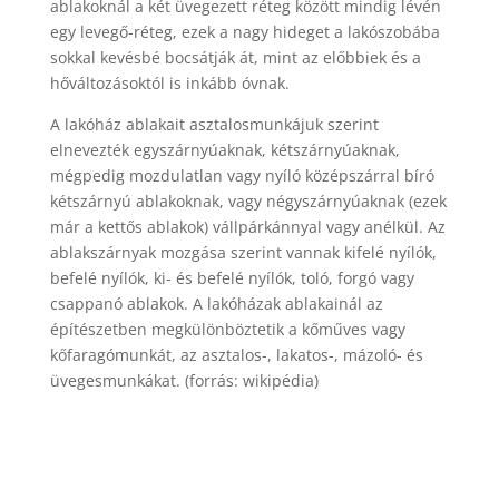
ablakoknál a két üvegezett réteg között mindig lévén
egy levegő-réteg, ezek a nagy hideget a lakószobába
sokkal kevésbé bocsátják át, mint az előbbiek és a
hőváltozásoktól is inkább óvnak.
A lakóház ablakait asztalosmunkájuk szerint
elnevezték egyszárnyúaknak, kétszárnyúaknak,
mégpedig mozdulatlan vagy nyíló középszárral bíró
kétszárnyú ablakoknak, vagy négyszárnyúaknak (ezek
már a kettős ablakok) vállpárkánnyal vagy anélkül. Az
ablakszárnyak mozgása szerint vannak kifelé nyílók,
befelé nyílók, ki- és befelé nyílók, toló, forgó vagy
csappanó ablakok. A lakóházak ablakainál az
építészetben megkülönböztetik a kőműves vagy
kőfaragómunkát, az asztalos-, lakatos-, mázoló- és
üvegesmunkákat. (forrás: wikipédia)